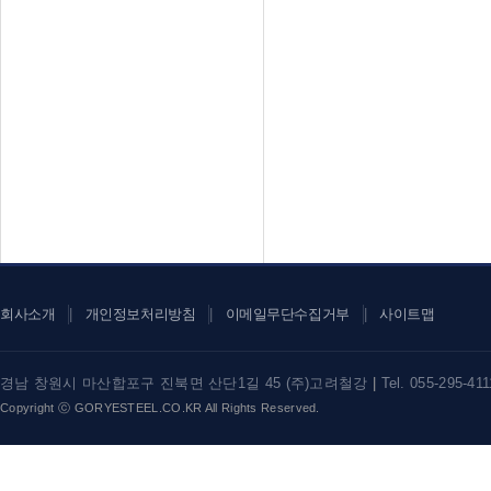
회사소개
개인정보처리방침
이메일무단수집거부
사이트맵
|
|
|
경남 창원시 마산합포구 진북면 산단1길 45 (주)고려철강
|
Tel. 055-295-41
Copyright ⓒ GORYESTEEL.CO.KR All Rights Reserved.