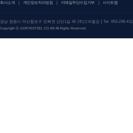
회사소개
개인정보처리방침
이메일무단수집거부
사이트맵
|
|
|
경남 창원시 마산합포구 진북면 산단1길 45 (주)고려철강
|
Tel. 055-295-41
Copyright ⓒ GORYESTEEL.CO.KR All Rights Reserved.